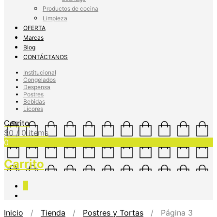
Productos de cocina
Limpieza
OFERTA
Marcas
Blog
CONTÁCTANOS
Institucional
Congelados
Despensa
Postres
Bebidas
Licores
Carrito
$
0
/ 0 items
0
Carrito
0
Inicio
/
Tienda
/
Postres y Tortas
/ Página 3