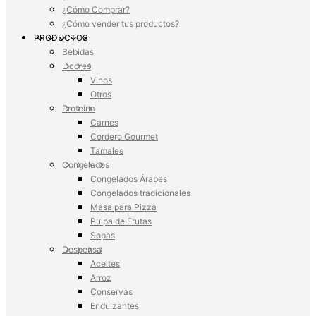
¿Cómo Comprar?
¿Cómo vender tus productos?
PRODUCTOS
Bebidas
Licores
Vinos
Otros
Proteína
Carnes
Cordero Gourmet
Tamales
Congelados
Congelados Árabes
Congelados tradicionales
Masa para Pizza
Pulpa de Frutas
Sopas
Despensa
Aceites
Arroz
Conservas
Endulzantes