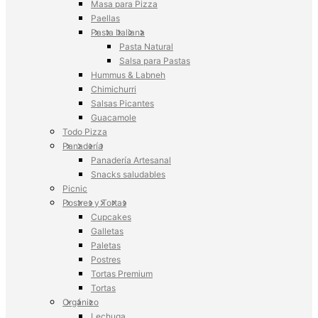
Masa para Pizza
Paellas
Pasta Italiana
Pasta Natural
Salsa para Pastas
Hummus & Labneh
Chimichurri
Salsas Picantes
Guacamole
Todo Pizza
Panadería
Panadería Artesanal
Snacks saludables
Picnic
Postres y Tortas
Cupcakes
Galletas
Paletas
Postres
Tortas Premium
Tortas
Orgánico
Lechuga