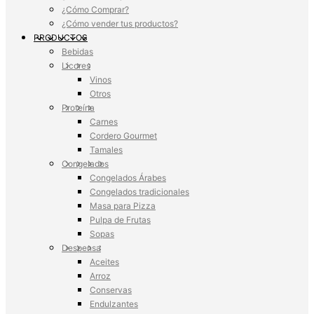
¿Cómo Comprar?
¿Cómo vender tus productos?
PRODUCTOS
Bebidas
Licores
Vinos
Otros
Proteína
Carnes
Cordero Gourmet
Tamales
Congelados
Congelados Árabes
Congelados tradicionales
Masa para Pizza
Pulpa de Frutas
Sopas
Despensa
Aceites
Arroz
Conservas
Endulzantes