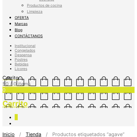
Productos de cocina
Limpieza
OFERTA
Marcas
Blog
CONTÁCTANOS
Institucional
Congelados
Despensa
Postres
Bebidas
Licores
Carrito
$
0
/ 0 items
0
Carrito
0
Inicio
/
Tienda
/ Productos etiquetados “agave”