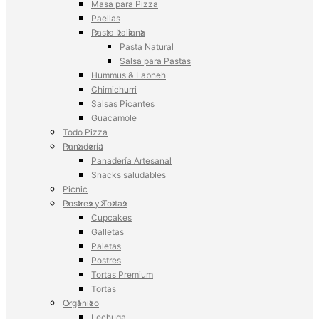
Masa para Pizza
Paellas
Pasta Italiana
Pasta Natural
Salsa para Pastas
Hummus & Labneh
Chimichurri
Salsas Picantes
Guacamole
Todo Pizza
Panadería
Panadería Artesanal
Snacks saludables
Picnic
Postres y Tortas
Cupcakes
Galletas
Paletas
Postres
Tortas Premium
Tortas
Orgánico
Lechuga