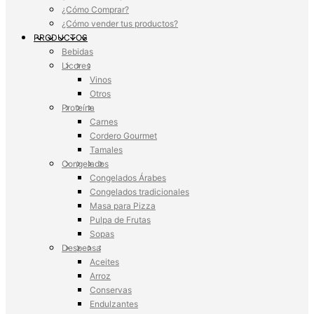
¿Cómo Comprar?
¿Cómo vender tus productos?
PRODUCTOS
Bebidas
Licores
Vinos
Otros
Proteína
Carnes
Cordero Gourmet
Tamales
Congelados
Congelados Árabes
Congelados tradicionales
Masa para Pizza
Pulpa de Frutas
Sopas
Despensa
Aceites
Arroz
Conservas
Endulzantes