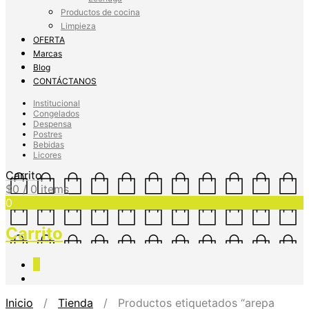
Productos de cocina
Limpieza
OFERTA
Marcas
Blog
CONTÁCTANOS
Institucional
Congelados
Despensa
Postres
Bebidas
Licores
Carrito
$
0
/ 0 items
0
Carrito
0
Inicio
/
Tienda
/ Productos etiquetados “arepa