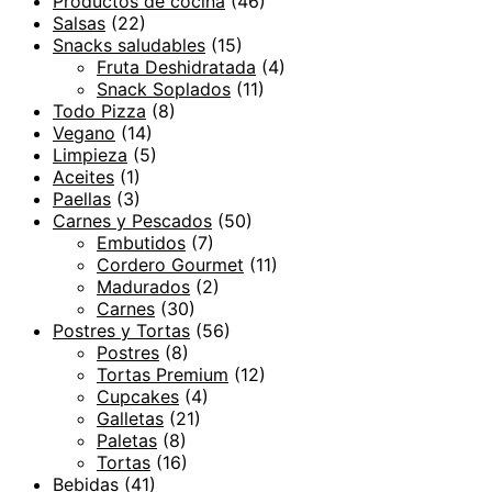
Productos de cocina
(46)
Salsas
(22)
Snacks saludables
(15)
Fruta Deshidratada
(4)
Snack Soplados
(11)
Todo Pizza
(8)
Vegano
(14)
Limpieza
(5)
Aceites
(1)
Paellas
(3)
Carnes y Pescados
(50)
Embutidos
(7)
Cordero Gourmet
(11)
Madurados
(2)
Carnes
(30)
Postres y Tortas
(56)
Postres
(8)
Tortas Premium
(12)
Cupcakes
(4)
Galletas
(21)
Paletas
(8)
Tortas
(16)
Bebidas
(41)