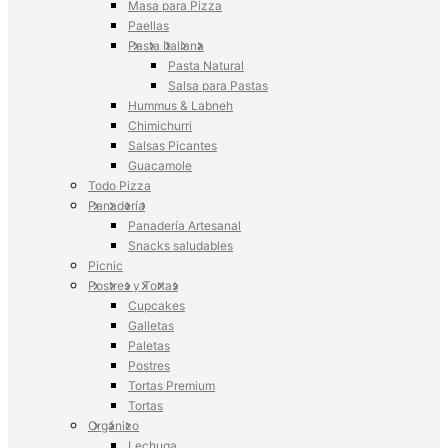
Masa para Pizza
Paellas
Pasta Italiana
Pasta Natural
Salsa para Pastas
Hummus & Labneh
Chimichurri
Salsas Picantes
Guacamole
Todo Pizza
Panadería
Panadería Artesanal
Snacks saludables
Picnic
Postres y Tortas
Cupcakes
Galletas
Paletas
Postres
Tortas Premium
Tortas
Orgánico
Lechuga