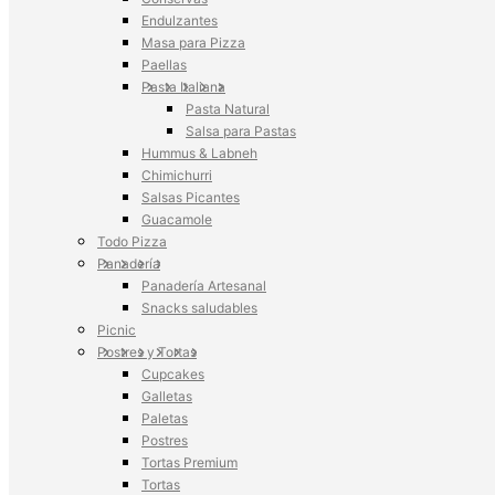
Endulzantes
Masa para Pizza
Paellas
Pasta Italiana
Pasta Natural
Salsa para Pastas
Hummus & Labneh
Chimichurri
Salsas Picantes
Guacamole
Todo Pizza
Panadería
Panadería Artesanal
Snacks saludables
Picnic
Postres y Tortas
Cupcakes
Galletas
Paletas
Postres
Tortas Premium
Tortas