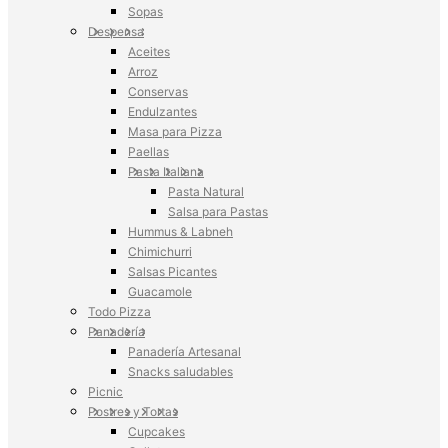
Sopas
Despensa
Aceites
Arroz
Conservas
Endulzantes
Masa para Pizza
Paellas
Pasta Italiana
Pasta Natural
Salsa para Pastas
Hummus & Labneh
Chimichurri
Salsas Picantes
Guacamole
Todo Pizza
Panadería
Panadería Artesanal
Snacks saludables
Picnic
Postres y Tortas
Cupcakes