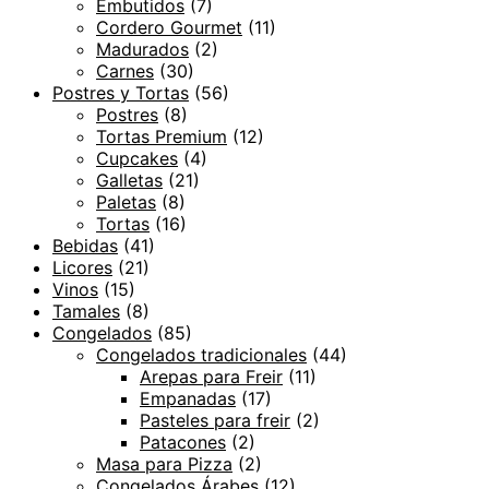
Embutidos
(7)
Cordero Gourmet
(11)
Madurados
(2)
Carnes
(30)
Postres y Tortas
(56)
Postres
(8)
Tortas Premium
(12)
Cupcakes
(4)
Galletas
(21)
Paletas
(8)
Tortas
(16)
Bebidas
(41)
Licores
(21)
Vinos
(15)
Tamales
(8)
Congelados
(85)
Congelados tradicionales
(44)
Arepas para Freir
(11)
Empanadas
(17)
Pasteles para freir
(2)
Patacones
(2)
Masa para Pizza
(2)
Congelados Árabes
(12)