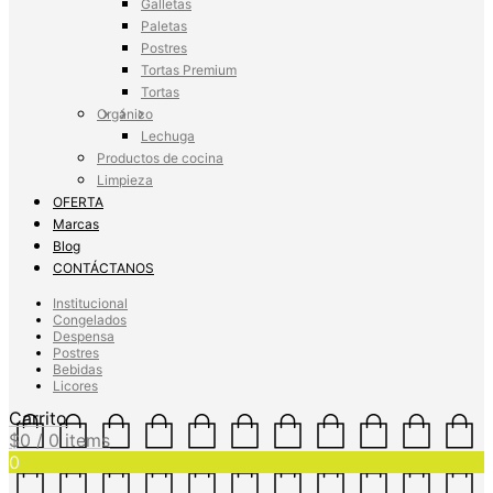
Galletas
Paletas
Postres
Tortas Premium
Tortas
Orgánico
Lechuga
Productos de cocina
Limpieza
OFERTA
Marcas
Blog
CONTÁCTANOS
Institucional
Congelados
Despensa
Postres
Bebidas
Licores
Carrito
$
0
/ 0 items
0