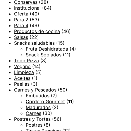
Conservas
(28)
Institucional
(84)
Oferta
(40)
Para 2
(53)
Para 4
(49)
Productos de cocina
(46)
Salsas
(22)
Snacks saludables
(15)
Fruta Deshidratada
(4)
Snack Soplados
(11)
Todo Pizza
(8)
Vegano
(14)
Limpieza
(5)
Aceites
(1)
Paellas
(3)
Carnes y Pescados
(50)
Embutidos
(7)
Cordero Gourmet
(11)
Madurados
(2)
Carnes
(30)
Postres y Tortas
(56)
Postres
(8)
Tortas Premium
(12)