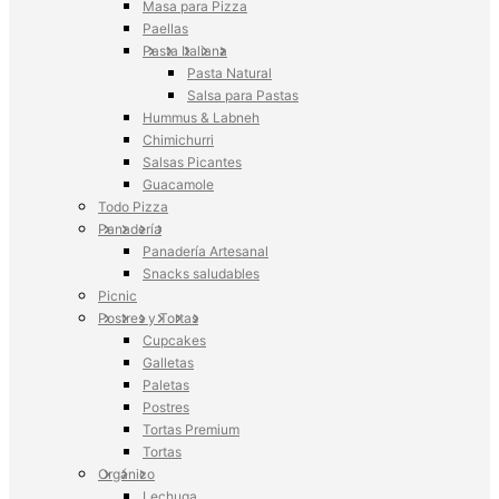
Masa para Pizza
Paellas
Pasta Italiana
Pasta Natural
Salsa para Pastas
Hummus & Labneh
Chimichurri
Salsas Picantes
Guacamole
Todo Pizza
Panadería
Panadería Artesanal
Snacks saludables
Picnic
Postres y Tortas
Cupcakes
Galletas
Paletas
Postres
Tortas Premium
Tortas
Orgánico
Lechuga