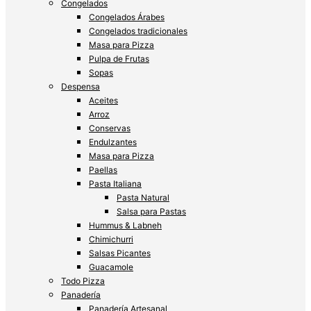
Congelados
Congelados Árabes
Congelados tradicionales
Masa para Pizza
Pulpa de Frutas
Sopas
Despensa
Aceites
Arroz
Conservas
Endulzantes
Masa para Pizza
Paellas
Pasta Italiana
Pasta Natural
Salsa para Pastas
Hummus & Labneh
Chimichurri
Salsas Picantes
Guacamole
Todo Pizza
Panadería
Panadería Artesanal