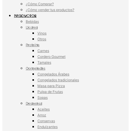
¿Cómo Comprar?
¿Cómo vender tus productos?
PRODUCTOS
Bebidas
Licores
Vinos
Otros
Proteína
Carnes
Cordero Gourmet
Tamales
Congelados
Congelados Árabes
Congelados tradicionales
Masa para Pizza
Pulpa de Frutas
Sopas
Despensa
Aceites
Arroz
Conservas
Endulzantes