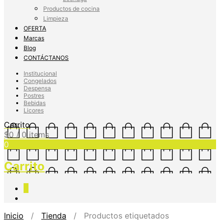
Productos de cocina
Limpieza
OFERTA
Marcas
Blog
CONTÁCTANOS
Institucional
Congelados
Despensa
Postres
Bebidas
Licores
Carrito
$
0
/ 0 items
0
Carrito
0
Inicio
/
Tienda
/ Productos etiquetados