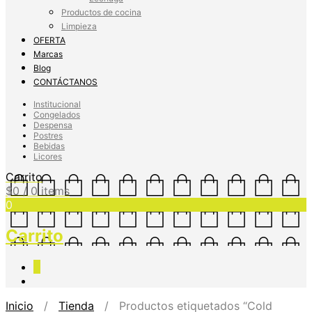
Productos de cocina
Limpieza
OFERTA
Marcas
Blog
CONTÁCTANOS
Institucional
Congelados
Despensa
Postres
Bebidas
Licores
Carrito
$
0
/ 0 items
0
Carrito
0
Inicio
/
Tienda
/ Productos etiquetados “Cold