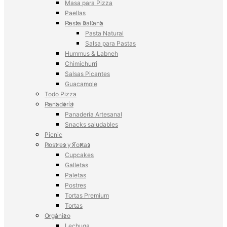
Masa para Pizza
Paellas
Pasta Italiana
Pasta Natural
Salsa para Pastas
Hummus & Labneh
Chimichurri
Salsas Picantes
Guacamole
Todo Pizza
Panadería
Panadería Artesanal
Snacks saludables
Picnic
Postres y Tortas
Cupcakes
Galletas
Paletas
Postres
Tortas Premium
Tortas
Orgánico
Lechuga