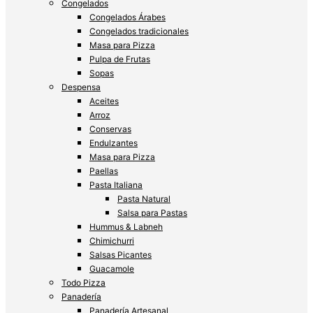
Congelados
Congelados Árabes
Congelados tradicionales
Masa para Pizza
Pulpa de Frutas
Sopas
Despensa
Aceites
Arroz
Conservas
Endulzantes
Masa para Pizza
Paellas
Pasta Italiana
Pasta Natural
Salsa para Pastas
Hummus & Labneh
Chimichurri
Salsas Picantes
Guacamole
Todo Pizza
Panadería
Panadería Artesanal