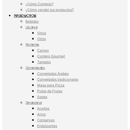
¿Cómo Comprar?
¿Cómo vender tus productos?
PRODUCTOS
Bebidas
Licores
Vinos
Otros
Proteína
Carnes
Cordero Gourmet
Tamales
Congelados
Congelados Árabes
Congelados tradicionales
Masa para Pizza
Pulpa de Frutas
Sopas
Despensa
Aceites
Arroz
Conservas
Endulzantes