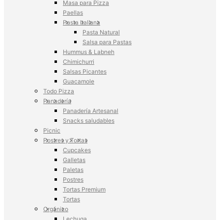
Masa para Pizza
Paellas
Pasta Italiana
Pasta Natural
Salsa para Pastas
Hummus & Labneh
Chimichurri
Salsas Picantes
Guacamole
Todo Pizza
Panadería
Panadería Artesanal
Snacks saludables
Picnic
Postres y Tortas
Cupcakes
Galletas
Paletas
Postres
Tortas Premium
Tortas
Orgánico
Lechuga