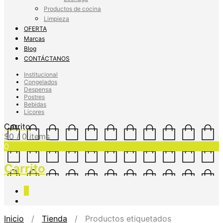
Productos de cocina
Limpieza
OFERTA
Marcas
Blog
CONTÁCTANOS
Institucional
Congelados
Despensa
Postres
Bebidas
Licores
Carrito
$
0
/ 0 items
0
Carrito
0
Inicio
/
Tienda
/ Productos etiquetados