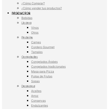
¿Cómo Comprar?
¿Cómo vender tus productos?
PRODUCTOS
Bebidas
Licores
Vinos
Otros
Proteína
Carnes
Cordero Gourmet
Tamales
Congelados
Congelados Árabes
Congelados tradicionales
Masa para Pizza
Pulpa de Frutas
Sopas
Despensa
Aceites
Arroz
Conservas
Endulzantes