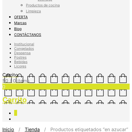
Productos de cocina
Limpieza
OFERTA
Marcas
Blog
CONTÁCTANOS
Institucional
Congelados
Despensa
Postres
Bebidas
Licores
Carrito
$
0
/ 0 items
0
Carrito
0
Inicio
/
Tienda
/ Productos etiquetados “en azucar”