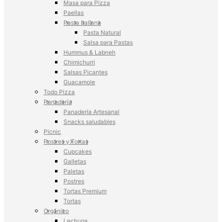
Masa para Pizza
Paellas
Pasta Italiana
Pasta Natural
Salsa para Pastas
Hummus & Labneh
Chimichurri
Salsas Picantes
Guacamole
Todo Pizza
Panadería
Panadería Artesanal
Snacks saludables
Picnic
Postres y Tortas
Cupcakes
Galletas
Paletas
Postres
Tortas Premium
Tortas
Orgánico
Lechuga