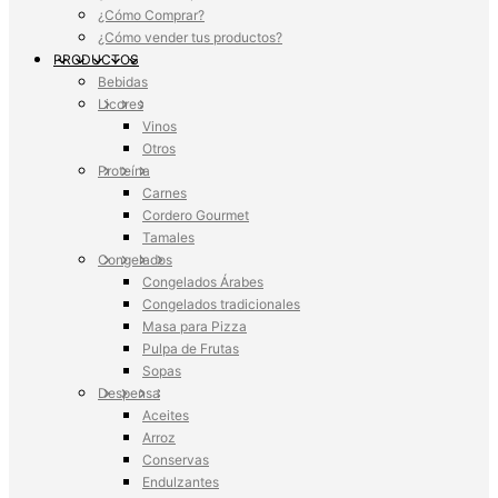
¿Cómo Comprar?
¿Cómo vender tus productos?
PRODUCTOS
Bebidas
Licores
Vinos
Otros
Proteína
Carnes
Cordero Gourmet
Tamales
Congelados
Congelados Árabes
Congelados tradicionales
Masa para Pizza
Pulpa de Frutas
Sopas
Despensa
Aceites
Arroz
Conservas
Endulzantes