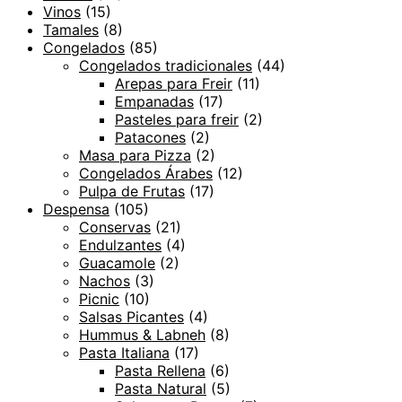
Vinos
(15)
Tamales
(8)
Congelados
(85)
Congelados tradicionales
(44)
Arepas para Freir
(11)
Empanadas
(17)
Pasteles para freir
(2)
Patacones
(2)
Masa para Pizza
(2)
Congelados Árabes
(12)
Pulpa de Frutas
(17)
Despensa
(105)
Conservas
(21)
Endulzantes
(4)
Guacamole
(2)
Nachos
(3)
Picnic
(10)
Salsas Picantes
(4)
Hummus & Labneh
(8)
Pasta Italiana
(17)
Pasta Rellena
(6)
Pasta Natural
(5)