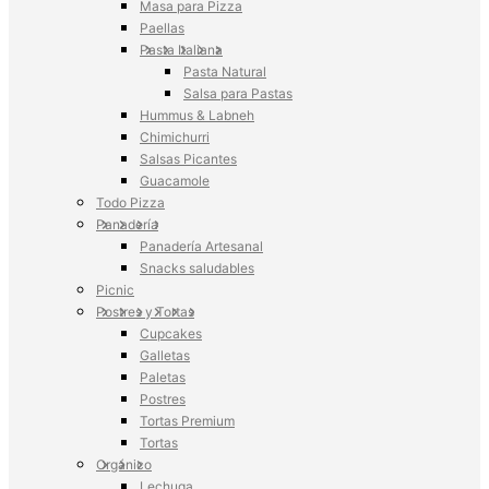
Masa para Pizza
Paellas
Pasta Italiana
Pasta Natural
Salsa para Pastas
Hummus & Labneh
Chimichurri
Salsas Picantes
Guacamole
Todo Pizza
Panadería
Panadería Artesanal
Snacks saludables
Picnic
Postres y Tortas
Cupcakes
Galletas
Paletas
Postres
Tortas Premium
Tortas
Orgánico
Lechuga