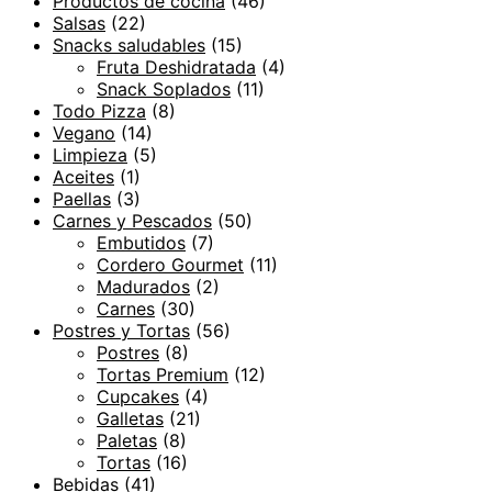
Productos de cocina
(46)
Salsas
(22)
Snacks saludables
(15)
Fruta Deshidratada
(4)
Snack Soplados
(11)
Todo Pizza
(8)
Vegano
(14)
Limpieza
(5)
Aceites
(1)
Paellas
(3)
Carnes y Pescados
(50)
Embutidos
(7)
Cordero Gourmet
(11)
Madurados
(2)
Carnes
(30)
Postres y Tortas
(56)
Postres
(8)
Tortas Premium
(12)
Cupcakes
(4)
Galletas
(21)
Paletas
(8)
Tortas
(16)
Bebidas
(41)