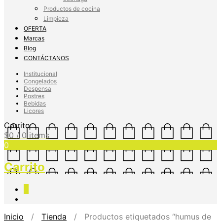
Productos de cocina
Limpieza
OFERTA
Marcas
Blog
CONTÁCTANOS
Institucional
Congelados
Despensa
Postres
Bebidas
Licores
Carrito
$
0
/ 0 items
0
Carrito
0
Inicio
/
Tienda
/ Productos etiquetados “humus de