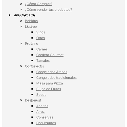
¿Cómo Comprar?
¿Cómo vender tus productos?
PRODUCTOS
Bebidas
Licores
Vinos
Otros
Proteína
Carnes
Cordero Gourmet
Tamales
Congelados
Congelados Árabes
Congelados tradicionales
Masa para Pizza
Pulpa de Frutas
Sopas
Despensa
Aceites
Arroz
Conservas
Endulzantes