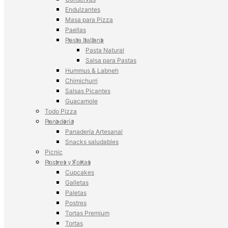
Endulzantes
Masa para Pizza
Paellas
Pasta Italiana
Pasta Natural
Salsa para Pastas
Hummus & Labneh
Chimichurri
Salsas Picantes
Guacamole
Todo Pizza
Panadería
Panadería Artesanal
Snacks saludables
Picnic
Postres y Tortas
Cupcakes
Galletas
Paletas
Postres
Tortas Premium
Tortas