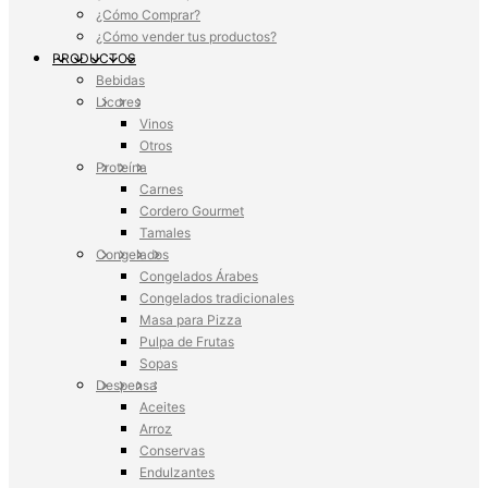
¿Cómo Comprar?
¿Cómo vender tus productos?
PRODUCTOS
Bebidas
Licores
Vinos
Otros
Proteína
Carnes
Cordero Gourmet
Tamales
Congelados
Congelados Árabes
Congelados tradicionales
Masa para Pizza
Pulpa de Frutas
Sopas
Despensa
Aceites
Arroz
Conservas
Endulzantes