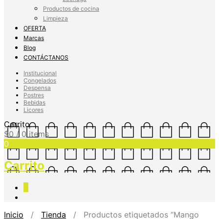
Productos de cocina
Limpieza
OFERTA
Marcas
Blog
CONTÁCTANOS
Institucional
Congelados
Despensa
Postres
Bebidas
Licores
Carrito
$
0
/ 0 items
0
Carrito
0
Inicio
/
Tienda
/ Productos etiquetados “Mango