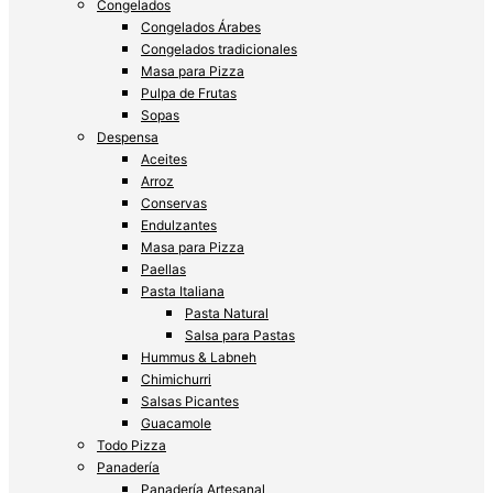
Congelados
Congelados Árabes
Congelados tradicionales
Masa para Pizza
Pulpa de Frutas
Sopas
Despensa
Aceites
Arroz
Conservas
Endulzantes
Masa para Pizza
Paellas
Pasta Italiana
Pasta Natural
Salsa para Pastas
Hummus & Labneh
Chimichurri
Salsas Picantes
Guacamole
Todo Pizza
Panadería
Panadería Artesanal