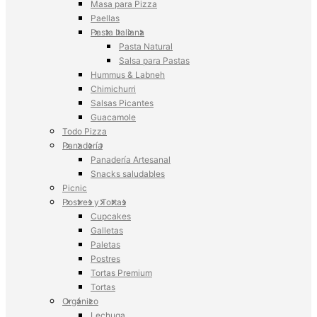
Masa para Pizza
Paellas
Pasta Italiana
Pasta Natural
Salsa para Pastas
Hummus & Labneh
Chimichurri
Salsas Picantes
Guacamole
Todo Pizza
Panadería
Panadería Artesanal
Snacks saludables
Picnic
Postres y Tortas
Cupcakes
Galletas
Paletas
Postres
Tortas Premium
Tortas
Orgánico
Lechuga