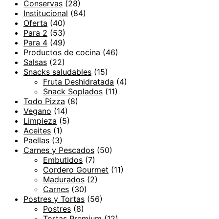
Conservas
(28)
Institucional
(84)
Oferta
(40)
Para 2
(53)
Para 4
(49)
Productos de cocina
(46)
Salsas
(22)
Snacks saludables
(15)
Fruta Deshidratada
(4)
Snack Soplados
(11)
Todo Pizza
(8)
Vegano
(14)
Limpieza
(5)
Aceites
(1)
Paellas
(3)
Carnes y Pescados
(50)
Embutidos
(7)
Cordero Gourmet
(11)
Madurados
(2)
Carnes
(30)
Postres y Tortas
(56)
Postres
(8)
Tortas Premium
(12)