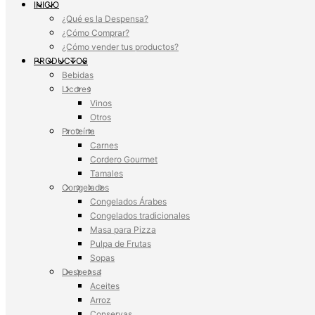
INICIO
¿Qué es la Despensa?
¿Cómo Comprar?
¿Cómo vender tus productos?
PRODUCTOS
Bebidas
Licores
Vinos
Otros
Proteína
Carnes
Cordero Gourmet
Tamales
Congelados
Congelados Árabes
Congelados tradicionales
Masa para Pizza
Pulpa de Frutas
Sopas
Despensa
Aceites
Arroz
Conservas