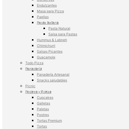
Endulzantes
Masa para Pizza
Paellas
Pasta Italiana
Pasta Natural
Salsa para Pastas
Hummus & Labneh
Chimichurri
Salsas Picantes
Guacamole
Todo Pizza
Panadería
Panadería Artesanal
Snacks saludables
Picnic
Postres y Tortas
Cupcakes
Galletas
Paletas
Postres
Tortas Premium
Tortas