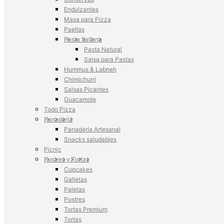
Endulzantes
Masa para Pizza
Paellas
Pasta Italiana
Pasta Natural
Salsa para Pastas
Hummus & Labneh
Chimichurri
Salsas Picantes
Guacamole
Todo Pizza
Panadería
Panadería Artesanal
Snacks saludables
Picnic
Postres y Tortas
Cupcakes
Galletas
Paletas
Postres
Tortas Premium
Tortas