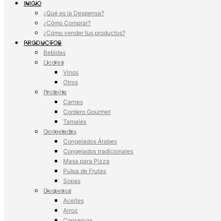
INICIO
¿Qué es la Despensa?
¿Cómo Comprar?
¿Cómo vender tus productos?
PRODUCTOS
Bebidas
Licores
Vinos
Otros
Proteína
Carnes
Cordero Gourmet
Tamales
Congelados
Congelados Árabes
Congelados tradicionales
Masa para Pizza
Pulpa de Frutas
Sopas
Despensa
Aceites
Arroz
Conservas