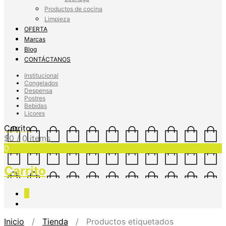
Productos de cocina
Limpieza
OFERTA
Marcas
Blog
CONTÁCTANOS
Institucional
Congelados
Despensa
Postres
Bebidas
Licores
Carrito
$
0
/ 0 items
0
Carrito
0
Inicio
/
Tienda
/ Productos etiquetados