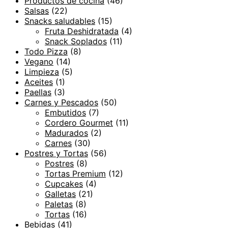
Productos de cocina
(46)
Salsas
(22)
Snacks saludables
(15)
Fruta Deshidratada
(4)
Snack Soplados
(11)
Todo Pizza
(8)
Vegano
(14)
Limpieza
(5)
Aceites
(1)
Paellas
(3)
Carnes y Pescados
(50)
Embutidos
(7)
Cordero Gourmet
(11)
Madurados
(2)
Carnes
(30)
Postres y Tortas
(56)
Postres
(8)
Tortas Premium
(12)
Cupcakes
(4)
Galletas
(21)
Paletas
(8)
Tortas
(16)
Bebidas
(41)