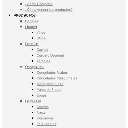
¿Cómo Comprar?
¿Cómo vender tus productos?
PRODUCTOS
Bebidas
Licores
Vinos
Otros
Proteína
Carnes
Cordero Gourmet
Tamales
Congelados
Congelados Árabes
Congelados tradicionales
Masa para Pizza
Pulpa de Frutas
Sopas
Despensa
Aceites
Arroz
Conservas
Endulzantes