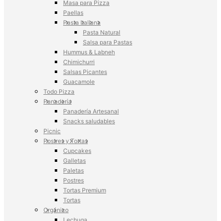
Masa para Pizza
Paellas
Pasta Italiana
Pasta Natural
Salsa para Pastas
Hummus & Labneh
Chimichurri
Salsas Picantes
Guacamole
Todo Pizza
Panadería
Panadería Artesanal
Snacks saludables
Picnic
Postres y Tortas
Cupcakes
Galletas
Paletas
Postres
Tortas Premium
Tortas
Orgánico
Lechuga