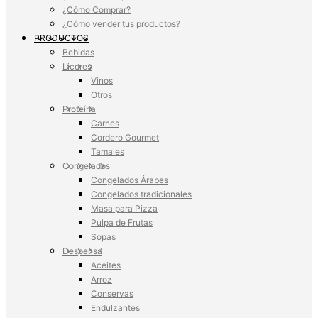
¿Cómo Comprar?
¿Cómo vender tus productos?
PRODUCTOS
Bebidas
Licores
Vinos
Otros
Proteína
Carnes
Cordero Gourmet
Tamales
Congelados
Congelados Árabes
Congelados tradicionales
Masa para Pizza
Pulpa de Frutas
Sopas
Despensa
Aceites
Arroz
Conservas
Endulzantes