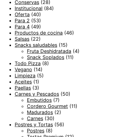
Conservas
(28)
Institucional
(84)
Oferta
(40)
Para 2
(53)
Para 4
(49)
Productos de cocina
(46)
Salsas
(22)
Snacks saludables
(15)
Fruta Deshidratada
(4)
Snack Soplados
(11)
Todo Pizza
(8)
Vegano
(14)
Limpieza
(5)
Aceites
(1)
Paellas
(3)
Carnes y Pescados
(50)
Embutidos
(7)
Cordero Gourmet
(11)
Madurados
(2)
Carnes
(30)
Postres y Tortas
(56)
Postres
(8)
Tortas Premium
(12)