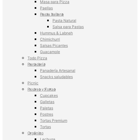
Masa para Pizza
Paellas
Pasta Italiana
Pasta Natural
Salsa para Pastas
Hummus & Labneh
Chimichurri
Salsas Picantes
Guacamole
Todo Pizza
Panadería
Panadería Artesanal
Snacks saludables
Picnic
Postres y Tortas
Cupcakes
Galletas
Paletas
Postres
Tortas Premium
Tortas
Orgánico
Lechuga