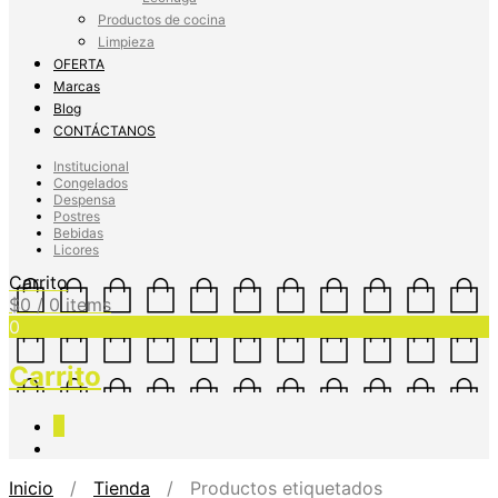
Productos de cocina
Limpieza
OFERTA
Marcas
Blog
CONTÁCTANOS
Institucional
Congelados
Despensa
Postres
Bebidas
Licores
Carrito
$
0
/ 0 items
0
Carrito
0
Inicio
/
Tienda
/ Productos etiquetados