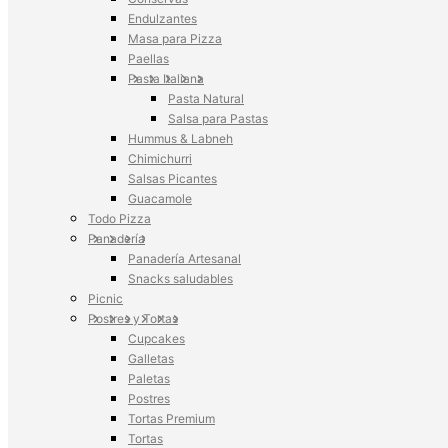
Endulzantes
Masa para Pizza
Paellas
Pasta Italiana
Pasta Natural
Salsa para Pastas
Hummus & Labneh
Chimichurri
Salsas Picantes
Guacamole
Todo Pizza
Panadería
Panadería Artesanal
Snacks saludables
Picnic
Postres y Tortas
Cupcakes
Galletas
Paletas
Postres
Tortas Premium
Tortas