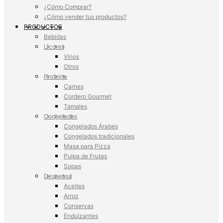
¿Cómo Comprar?
¿Cómo vender tus productos?
PRODUCTOS
Bebidas
Licores
Vinos
Otros
Proteína
Carnes
Cordero Gourmet
Tamales
Congelados
Congelados Árabes
Congelados tradicionales
Masa para Pizza
Pulpa de Frutas
Sopas
Despensa
Aceites
Arroz
Conservas
Endulzantes