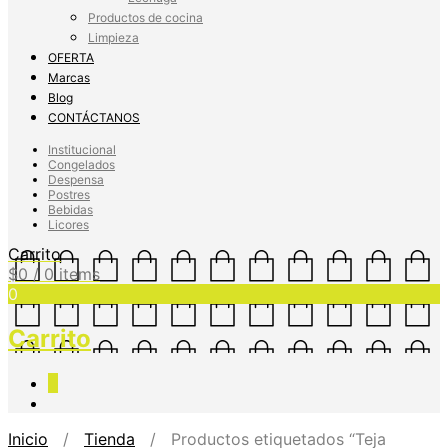
Productos de cocina
Limpieza
OFERTA
Marcas
Blog
CONTÁCTANOS
Institucional
Congelados
Despensa
Postres
Bebidas
Licores
Carrito
$
0
/ 0 items
0
Carrito
0
Inicio
/
Tienda
/ Productos etiquetados “Teja