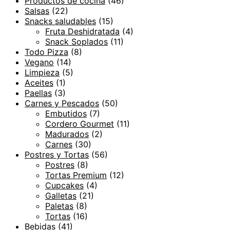
Productos de cocina
(46)
Salsas
(22)
Snacks saludables
(15)
Fruta Deshidratada
(4)
Snack Soplados
(11)
Todo Pizza
(8)
Vegano
(14)
Limpieza
(5)
Aceites
(1)
Paellas
(3)
Carnes y Pescados
(50)
Embutidos
(7)
Cordero Gourmet
(11)
Madurados
(2)
Carnes
(30)
Postres y Tortas
(56)
Postres
(8)
Tortas Premium
(12)
Cupcakes
(4)
Galletas
(21)
Paletas
(8)
Tortas
(16)
Bebidas
(41)