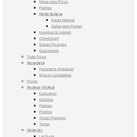
Masa para Pizza
Paellas
Pasta Italiana
Pasta Natural
Salsa para Pastas
Hummus & Labneh
Chimichurri
Salsas Picantes
Guacamole
Todo Pizza
Panadería
Panadería Artesanal
Snacks saludables
Picnic
Postres y Tortas
Cupcakes
Galletas
Paletas
Postres
Tortas Premium
Tortas
Orgánico
Lechuga