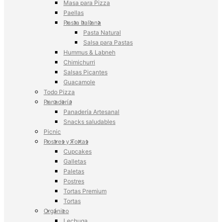
Masa para Pizza
Paellas
Pasta Italiana
Pasta Natural
Salsa para Pastas
Hummus & Labneh
Chimichurri
Salsas Picantes
Guacamole
Todo Pizza
Panadería
Panadería Artesanal
Snacks saludables
Picnic
Postres y Tortas
Cupcakes
Galletas
Paletas
Postres
Tortas Premium
Tortas
Orgánico
Lechuga