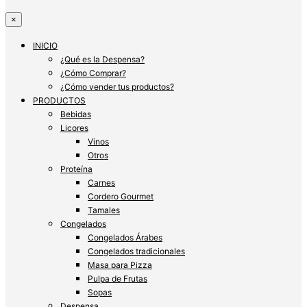
×
INICIO
¿Qué es la Despensa?
¿Cómo Comprar?
¿Cómo vender tus productos?
PRODUCTOS
Bebidas
Licores
Vinos
Otros
Proteína
Carnes
Cordero Gourmet
Tamales
Congelados
Congelados Árabes
Congelados tradicionales
Masa para Pizza
Pulpa de Frutas
Sopas
Despensa