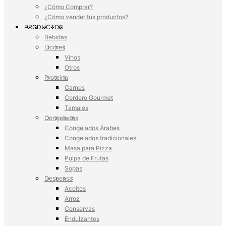
¿Cómo Comprar?
¿Cómo vender tus productos?
PRODUCTOS
Bebidas
Licores
Vinos
Otros
Proteína
Carnes
Cordero Gourmet
Tamales
Congelados
Congelados Árabes
Congelados tradicionales
Masa para Pizza
Pulpa de Frutas
Sopas
Despensa
Aceites
Arroz
Conservas
Endulzantes