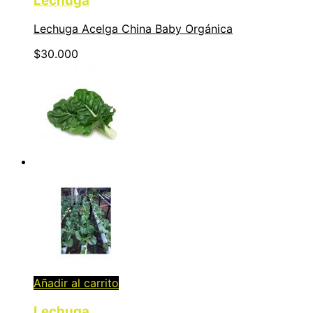
Lechuga
Lechuga Acelga China Baby Orgánica
$
30.000
Añadir al carrito
Lechuga