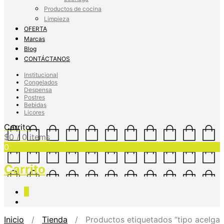
Productos de cocina
Limpieza
OFERTA
Marcas
Blog
CONTÁCTANOS
Institucional
Congelados
Despensa
Postres
Bebidas
Licores
Carrito
$
0
/ 0 items
0
Carrito
0
Inicio
/
Tienda
/ Productos etiquetados “tipo acelga