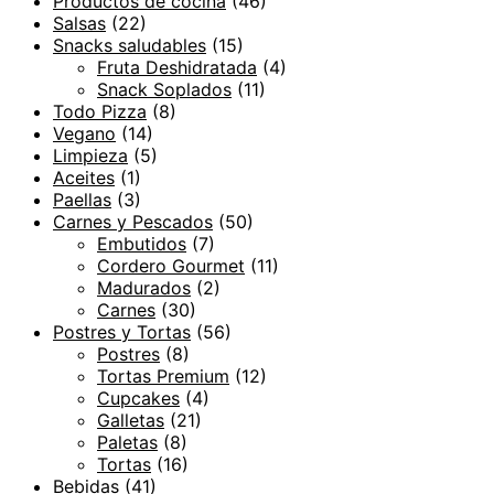
Productos de cocina
(46)
Salsas
(22)
Snacks saludables
(15)
Fruta Deshidratada
(4)
Snack Soplados
(11)
Todo Pizza
(8)
Vegano
(14)
Limpieza
(5)
Aceites
(1)
Paellas
(3)
Carnes y Pescados
(50)
Embutidos
(7)
Cordero Gourmet
(11)
Madurados
(2)
Carnes
(30)
Postres y Tortas
(56)
Postres
(8)
Tortas Premium
(12)
Cupcakes
(4)
Galletas
(21)
Paletas
(8)
Tortas
(16)
Bebidas
(41)