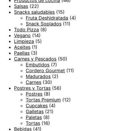
Productos de cocina
(46)
Salsas
(22)
Snacks saludables
(15)
Fruta Deshidratada
(4)
Snack Soplados
(11)
Todo Pizza
(8)
Vegano
(14)
Limpieza
(5)
Aceites
(1)
Paellas
(3)
Carnes y Pescados
(50)
Embutidos
(7)
Cordero Gourmet
(11)
Madurados
(2)
Carnes
(30)
Postres y Tortas
(56)
Postres
(8)
Tortas Premium
(12)
Cupcakes
(4)
Galletas
(21)
Paletas
(8)
Tortas
(16)
Bebidas
(41)