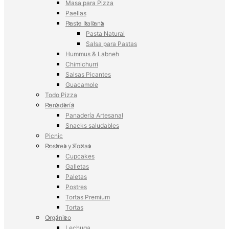
Masa para Pizza
Paellas
Pasta Italiana
Pasta Natural
Salsa para Pastas
Hummus & Labneh
Chimichurri
Salsas Picantes
Guacamole
Todo Pizza
Panadería
Panadería Artesanal
Snacks saludables
Picnic
Postres y Tortas
Cupcakes
Galletas
Paletas
Postres
Tortas Premium
Tortas
Orgánico
Lechuga