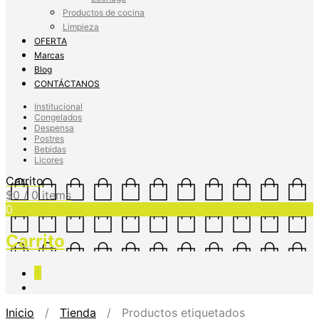
Productos de cocina
Limpieza
OFERTA
Marcas
Blog
CONTÁCTANOS
Institucional
Congelados
Despensa
Postres
Bebidas
Licores
Carrito
$
0
/ 0 items
0
Carrito
0
Inicio
/
Tienda
/ Productos etiquetados