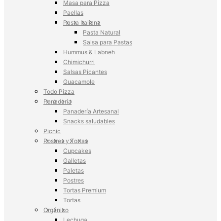
Masa para Pizza
Paellas
Pasta Italiana
Pasta Natural
Salsa para Pastas
Hummus & Labneh
Chimichurri
Salsas Picantes
Guacamole
Todo Pizza
Panadería
Panadería Artesanal
Snacks saludables
Picnic
Postres y Tortas
Cupcakes
Galletas
Paletas
Postres
Tortas Premium
Tortas
Orgánico
Lechuga