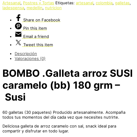
Artesanal
,
Postres y Tortas
Etiquetas:
artesanal
,
colombia
,
galletas
,
ladespensa
,
medellin
,
nutricion
Share
on Facebook
Pin
this item
Email
a friend
Tweet
this item
Descripción
Valoraciones (0)
BOMBO .Galleta arroz SUSI
caramelo (bb) 180 grm –
Susi
60 galletas (30 paquetes) Producido artesanalmente. Acompaña
todos tus momentos del día cada vez que necesites nutrirte.
Deliciosa galleta de arroz caramelo con sal, snack ideal para
compartir y disfrutar en todo lugar.