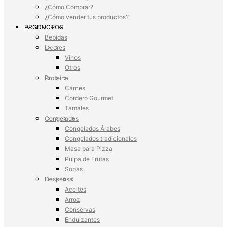
¿Cómo Comprar?
¿Cómo vender tus productos?
PRODUCTOS
Bebidas
Licores
Vinos
Otros
Proteína
Carnes
Cordero Gourmet
Tamales
Congelados
Congelados Árabes
Congelados tradicionales
Masa para Pizza
Pulpa de Frutas
Sopas
Despensa
Aceites
Arroz
Conservas
Endulzantes