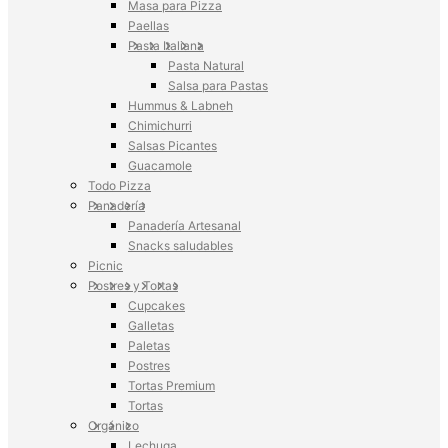
Masa para Pizza
Paellas
Pasta Italiana
Pasta Natural
Salsa para Pastas
Hummus & Labneh
Chimichurri
Salsas Picantes
Guacamole
Todo Pizza
Panadería
Panadería Artesanal
Snacks saludables
Picnic
Postres y Tortas
Cupcakes
Galletas
Paletas
Postres
Tortas Premium
Tortas
Orgánico
Lechuga