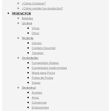
¿Cómo Comprar?
¿Cómo vender tus productos?
PRODUCTOS
Bebidas
Licores
Vinos
Otros
Proteína
Carnes
Cordero Gourmet
Tamales
Congelados
Congelados Árabes
Congelados tradicionales
Masa para Pizza
Pulpa de Frutas
Sopas
Despensa
Aceites
Arroz
Conservas
Endulzantes