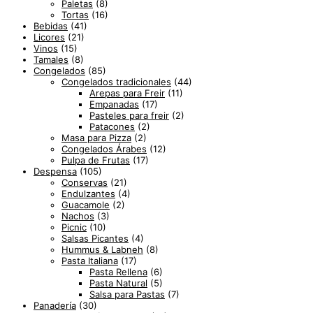
Paletas
(8)
Tortas
(16)
Bebidas
(41)
Licores
(21)
Vinos
(15)
Tamales
(8)
Congelados
(85)
Congelados tradicionales
(44)
Arepas para Freir
(11)
Empanadas
(17)
Pasteles para freir
(2)
Patacones
(2)
Masa para Pizza
(2)
Congelados Árabes
(12)
Pulpa de Frutas
(17)
Despensa
(105)
Conservas
(21)
Endulzantes
(4)
Guacamole
(2)
Nachos
(3)
Picnic
(10)
Salsas Picantes
(4)
Hummus & Labneh
(8)
Pasta Italiana
(17)
Pasta Rellena
(6)
Pasta Natural
(5)
Salsa para Pastas
(7)
Panadería
(30)