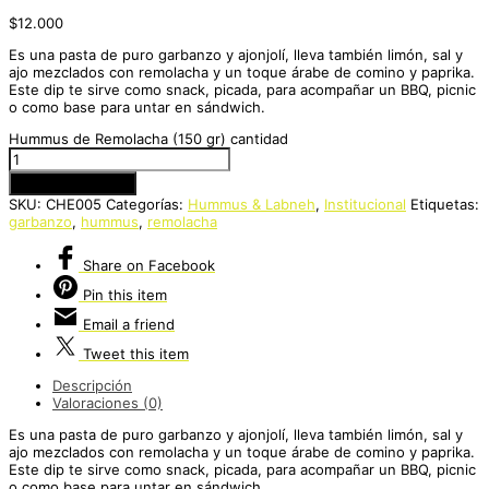
$
12.000
Es una pasta de puro garbanzo y ajonjolí, lleva también limón, sal y
ajo mezclados con remolacha y un toque árabe de comino y paprika.
Este dip te sirve como snack, picada, para acompañar un BBQ, picnic
o como base para untar en sándwich.
Hummus de Remolacha (150 gr) cantidad
Añadir al carrito
SKU:
CHE005
Categorías:
Hummus & Labneh
,
Institucional
Etiquetas:
garbanzo
,
hummus
,
remolacha
Share
on Facebook
Pin
this item
Email
a friend
Tweet
this item
Descripción
Valoraciones (0)
Es una pasta de puro garbanzo y ajonjolí, lleva también limón, sal y
ajo mezclados con remolacha y un toque árabe de comino y paprika.
Este dip te sirve como snack, picada, para acompañar un BBQ, picnic
o como base para untar en sándwich.