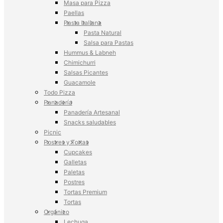
Masa para Pizza
Paellas
Pasta Italiana
Pasta Natural
Salsa para Pastas
Hummus & Labneh
Chimichurri
Salsas Picantes
Guacamole
Todo Pizza
Panadería
Panadería Artesanal
Snacks saludables
Picnic
Postres y Tortas
Cupcakes
Galletas
Paletas
Postres
Tortas Premium
Tortas
Orgánico
Lechuga