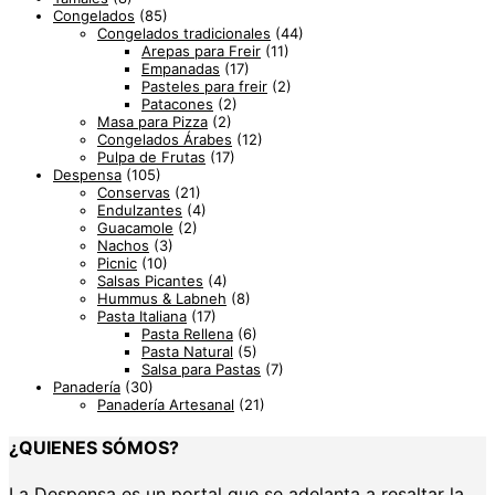
Congelados
(85)
Congelados tradicionales
(44)
Arepas para Freir
(11)
Empanadas
(17)
Pasteles para freir
(2)
Patacones
(2)
Masa para Pizza
(2)
Congelados Árabes
(12)
Pulpa de Frutas
(17)
Despensa
(105)
Conservas
(21)
Endulzantes
(4)
Guacamole
(2)
Nachos
(3)
Picnic
(10)
Salsas Picantes
(4)
Hummus & Labneh
(8)
Pasta Italiana
(17)
Pasta Rellena
(6)
Pasta Natural
(5)
Salsa para Pastas
(7)
Panadería
(30)
Panadería Artesanal
(21)
¿QUIENES SÓMOS?
La Despensa es un portal que se adelanta a resaltar la