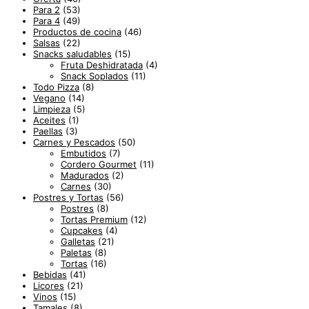
Para 2
(53)
Para 4
(49)
Productos de cocina
(46)
Salsas
(22)
Snacks saludables
(15)
Fruta Deshidratada
(4)
Snack Soplados
(11)
Todo Pizza
(8)
Vegano
(14)
Limpieza
(5)
Aceites
(1)
Paellas
(3)
Carnes y Pescados
(50)
Embutidos
(7)
Cordero Gourmet
(11)
Madurados
(2)
Carnes
(30)
Postres y Tortas
(56)
Postres
(8)
Tortas Premium
(12)
Cupcakes
(4)
Galletas
(21)
Paletas
(8)
Tortas
(16)
Bebidas
(41)
Licores
(21)
Vinos
(15)
Tamales
(8)