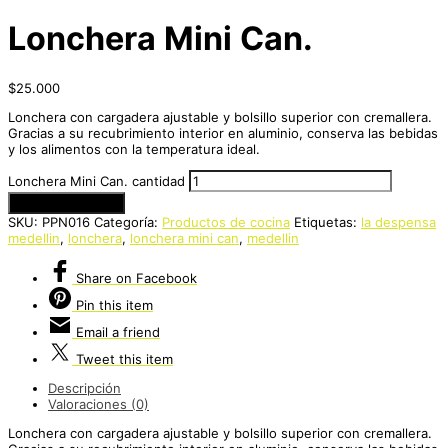
Lonchera Mini Can.
$
25.000
Lonchera con cargadera ajustable y bolsillo superior con cremallera.
Gracias a su recubrimiento interior en aluminio, conserva las bebidas
y los alimentos con la temperatura ideal.
Lonchera Mini Can. cantidad
Añadir al carrito
SKU:
PPN016
Categoría:
Productos de cocina
Etiquetas:
la despensa
medellin
,
lonchera
,
lonchera mini can
,
medellin
Share
on Facebook
Pin
this item
Email
a friend
Tweet
this item
Descripción
Valoraciones (0)
Lonchera con cargadera ajustable y bolsillo superior con cremallera.