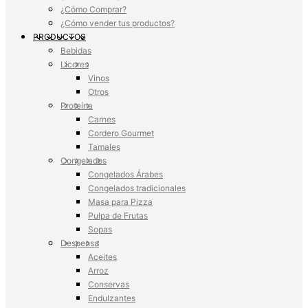
¿Cómo Comprar?
¿Cómo vender tus productos?
PRODUCTOS
Bebidas
Licores
Vinos
Otros
Proteína
Carnes
Cordero Gourmet
Tamales
Congelados
Congelados Árabes
Congelados tradicionales
Masa para Pizza
Pulpa de Frutas
Sopas
Despensa
Aceites
Arroz
Conservas
Endulzantes