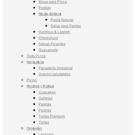
Masa para Pizza
Paellas
Pasta Italiana
Pasta Natural
Salsa para Pastas
Hummus & Labneh
Chimichurri
Salsas Picantes
Guacamole
Todo Pizza
Panadería
Panadería Artesanal
Snacks saludables
Picnic
Postres y Tortas
Cupcakes
Galletas
Paletas
Postres
Tortas Premium
Tortas
Orgánico
Lechuga