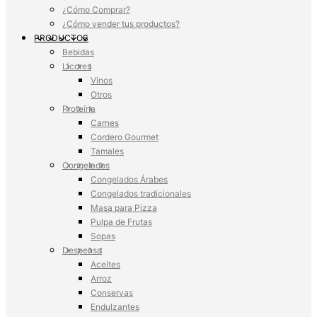
¿Cómo Comprar?
¿Cómo vender tus productos?
PRODUCTOS
Bebidas
Licores
Vinos
Otros
Proteína
Carnes
Cordero Gourmet
Tamales
Congelados
Congelados Árabes
Congelados tradicionales
Masa para Pizza
Pulpa de Frutas
Sopas
Despensa
Aceites
Arroz
Conservas
Endulzantes