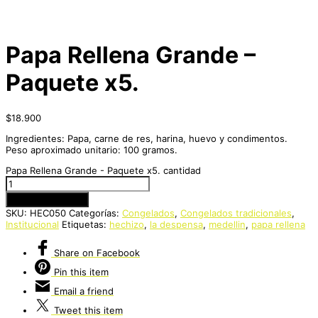
Papa Rellena Grande –
Paquete x5.
$
18.900
Ingredientes: Papa, carne de res, harina, huevo y condimentos.
Peso aproximado unitario: 100 gramos.
Papa Rellena Grande - Paquete x5. cantidad
Añadir al carrito
SKU:
HEC050
Categorías:
Congelados
,
Congelados tradicionales
,
Institucional
Etiquetas:
hechizo
,
la despensa
,
medellin
,
papa rellena
Share
on Facebook
Pin
this item
Email
a friend
Tweet
this item