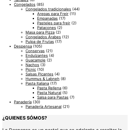
Congelados
(85)
Congelados tradicionales
(44)
Arepas para Freir
(11)
Empanadas
(17)
Pasteles para freir
(2)
Patacones
(2)
Masa para Pizza
(2)
Congelados Árabes
(12)
Pulpa de Frutas
(17)
Despensa
(105)
Conservas
(21)
Endulzantes
(4)
Guacamole
(2)
Nachos
(3)
Picnic
(10)
Salsas Picantes
(4)
Hummus & Labneh
(8)
Pasta Italiana
(17)
Pasta Rellena
(6)
Pasta Natural
(5)
Salsa para Pastas
(7)
Panadería
(30)
Panadería Artesanal
(21)
¿QUIENES SÓMOS?
La Despensa es un portal que se adelanta a resaltar la