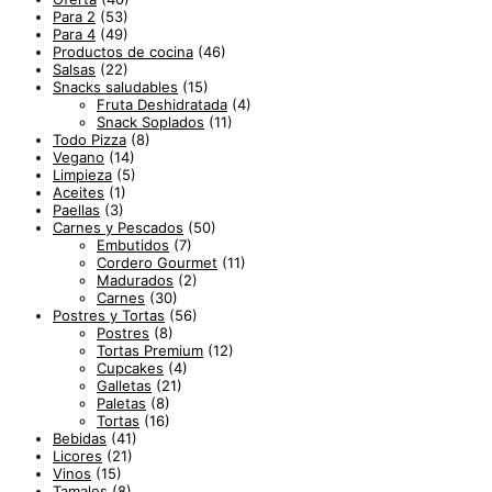
Para 2
(53)
Para 4
(49)
Productos de cocina
(46)
Salsas
(22)
Snacks saludables
(15)
Fruta Deshidratada
(4)
Snack Soplados
(11)
Todo Pizza
(8)
Vegano
(14)
Limpieza
(5)
Aceites
(1)
Paellas
(3)
Carnes y Pescados
(50)
Embutidos
(7)
Cordero Gourmet
(11)
Madurados
(2)
Carnes
(30)
Postres y Tortas
(56)
Postres
(8)
Tortas Premium
(12)
Cupcakes
(4)
Galletas
(21)
Paletas
(8)
Tortas
(16)
Bebidas
(41)
Licores
(21)
Vinos
(15)
Tamales
(8)