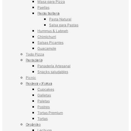
Masa para Pizza
Paellas
Pasta Italiana
Pasta Natural
Salsa para Pastas
Hummus & Labneh
Chimichurri
Salsas Picantes
Guacamole
Todo Pizza
Panadería
Panadería Artesanal
Snacks saludables
Picnic
Postres y Tortas
Cupcakes
Galletas
Paletas
Postres
Tortas Premium
Tortas
Orgánico
Lechuga