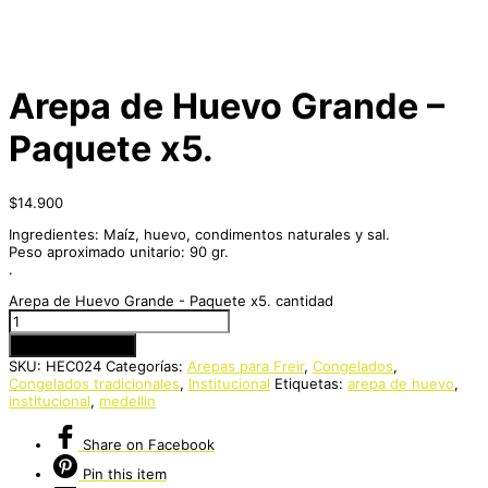
Arepa de Huevo Grande –
Paquete x5.
$
14.900
Ingredientes: Maíz, huevo, condimentos naturales y sal.
Peso aproximado unitario: 90 gr.
.
Arepa de Huevo Grande - Paquete x5. cantidad
Añadir al carrito
SKU:
HEC024
Categorías:
Arepas para Freir
,
Congelados
,
Congelados tradicionales
,
Institucional
Etiquetas:
arepa de huevo
,
institucional
,
medellin
Share
on Facebook
Pin
this item