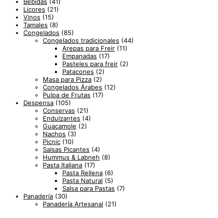
Bebidas
(41)
Licores
(21)
Vinos
(15)
Tamales
(8)
Congelados
(85)
Congelados tradicionales
(44)
Arepas para Freir
(11)
Empanadas
(17)
Pasteles para freir
(2)
Patacones
(2)
Masa para Pizza
(2)
Congelados Árabes
(12)
Pulpa de Frutas
(17)
Despensa
(105)
Conservas
(21)
Endulzantes
(4)
Guacamole
(2)
Nachos
(3)
Picnic
(10)
Salsas Picantes
(4)
Hummus & Labneh
(8)
Pasta Italiana
(17)
Pasta Rellena
(6)
Pasta Natural
(5)
Salsa para Pastas
(7)
Panadería
(30)
Panadería Artesanal
(21)