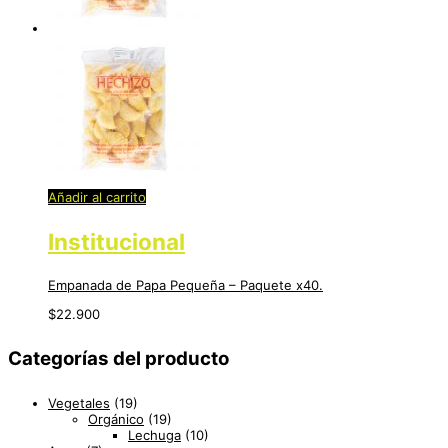
Añadir al carrito
Institucional
Empanada de Papa Pequeña – Paquete x40.
$
22.900
Categorías del producto
Vegetales
(19)
Orgánico
(19)
Lechuga
(10)