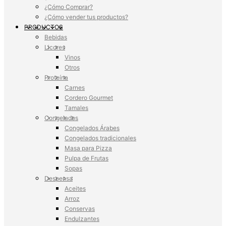
¿Cómo Comprar?
¿Cómo vender tus productos?
PRODUCTOS
Bebidas
Licores
Vinos
Otros
Proteína
Carnes
Cordero Gourmet
Tamales
Congelados
Congelados Árabes
Congelados tradicionales
Masa para Pizza
Pulpa de Frutas
Sopas
Despensa
Aceites
Arroz
Conservas
Endulzantes