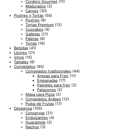
Cordero Gourmet
(11)
Madurados
(2)
Carnes
(30)
Postres y Tortas
(56)
Postres
(8)
Tortas Premium
(12)
Cupcakes
(4)
Galletas
(21)
Paletas
(8)
Tortas
(16)
Bebidas
(41)
Licores
(21)
Vinos
(15)
Tamales
(8)
Congelados
(85)
Congelados tradicionales
(44)
Arepas para Freir
(11)
Empanadas
(17)
Pasteles para freir
(2)
Patacones
(2)
Masa para Pizza
(2)
Congelados Árabes
(12)
Pulpa de Frutas
(17)
Despensa
(105)
Conservas
(21)
Endulzantes
(4)
Guacamole
(2)
Nachos
(3)