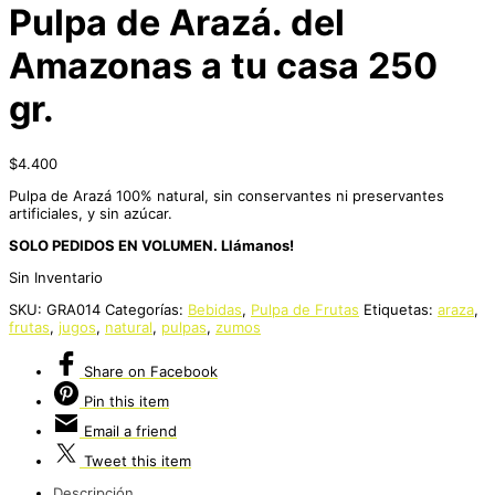
Pulpa de Arazá. del
Amazonas a tu casa 250
gr.
$
4.400
Pulpa de Arazá 100% natural, sin conservantes ni preservantes
artificiales, y sin azúcar.
SOLO PEDIDOS EN VOLUMEN. Llámanos!
Sin Inventario
SKU:
GRA014
Categorías:
Bebidas
,
Pulpa de Frutas
Etiquetas:
araza
,
frutas
,
jugos
,
natural
,
pulpas
,
zumos
Share
on Facebook
Pin
this item
Email
a friend
Tweet
this item
Descripción