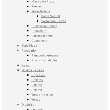
Masa para Pizza
Paellas
Pasta Italiana
Pasta Natural
Salsa para Pastas
Hummus & Labneh
Chimichurri
Salsas Picantes
Guacamole
Todo Pizza
Panadería
Panadería Artesanal
Snacks saludables
Picnic
Postres y Tortas
Cupcakes
Galletas
Paletas
Postres
Tortas Premium
Tortas
Orgánico
Lechuga