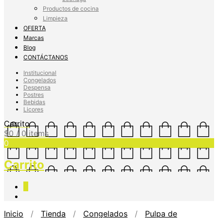
Productos de cocina
Limpieza
OFERTA
Marcas
Blog
CONTÁCTANOS
Institucional
Congelados
Despensa
Postres
Bebidas
Licores
Carrito
$
0
/ 0 items
0
Carrito
0
Inicio
/
Tienda
/
Congelados
/
Pulpa de