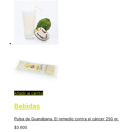
Añadir al carrito
Bebidas
Pulpa de Guanábana. El remedio contra el cáncer 250 gr.
$
3.600