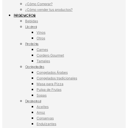
¿Cómo Comprar?
¿Cómo vender tus productos?
PRODUCTOS
Bebidas
Licores
Vinos
Otros
Proteína
Carnes
Cordero Gourmet
Tamales
Congelados
Congelados Árabes
Congelados tradicionales
Masa para Pizza
Pulpa de Frutas
Sopas
Despensa
Aceites
Arroz
Conservas
Endulzantes