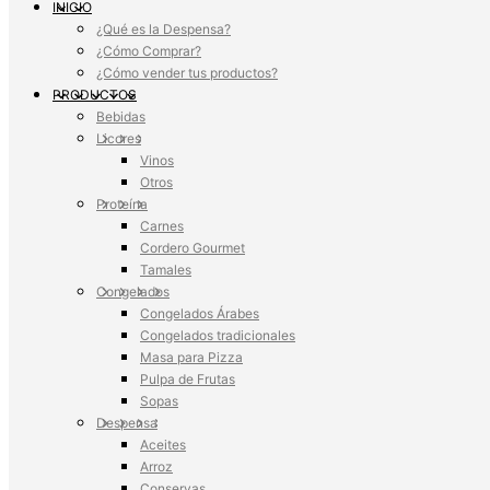
INICIO
¿Qué es la Despensa?
¿Cómo Comprar?
¿Cómo vender tus productos?
PRODUCTOS
Bebidas
Licores
Vinos
Otros
Proteína
Carnes
Cordero Gourmet
Tamales
Congelados
Congelados Árabes
Congelados tradicionales
Masa para Pizza
Pulpa de Frutas
Sopas
Despensa
Aceites
Arroz
Conservas