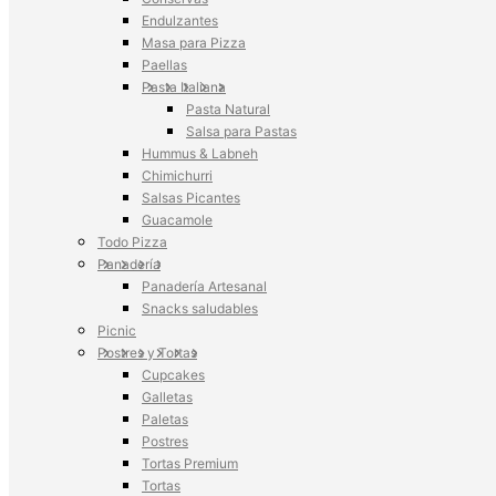
Endulzantes
Masa para Pizza
Paellas
Pasta Italiana
Pasta Natural
Salsa para Pastas
Hummus & Labneh
Chimichurri
Salsas Picantes
Guacamole
Todo Pizza
Panadería
Panadería Artesanal
Snacks saludables
Picnic
Postres y Tortas
Cupcakes
Galletas
Paletas
Postres
Tortas Premium
Tortas