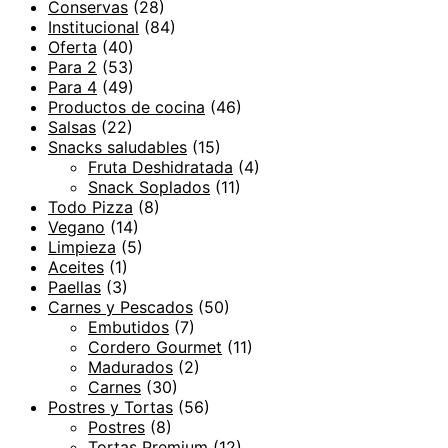
Conservas
(28)
Institucional
(84)
Oferta
(40)
Para 2
(53)
Para 4
(49)
Productos de cocina
(46)
Salsas
(22)
Snacks saludables
(15)
Fruta Deshidratada
(4)
Snack Soplados
(11)
Todo Pizza
(8)
Vegano
(14)
Limpieza
(5)
Aceites
(1)
Paellas
(3)
Carnes y Pescados
(50)
Embutidos
(7)
Cordero Gourmet
(11)
Madurados
(2)
Carnes
(30)
Postres y Tortas
(56)
Postres
(8)
Tortas Premium
(12)