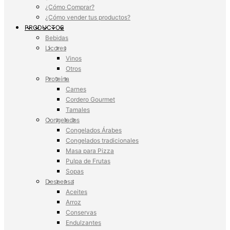
¿Cómo Comprar?
¿Cómo vender tus productos?
PRODUCTOS
Bebidas
Licores
Vinos
Otros
Proteína
Carnes
Cordero Gourmet
Tamales
Congelados
Congelados Árabes
Congelados tradicionales
Masa para Pizza
Pulpa de Frutas
Sopas
Despensa
Aceites
Arroz
Conservas
Endulzantes