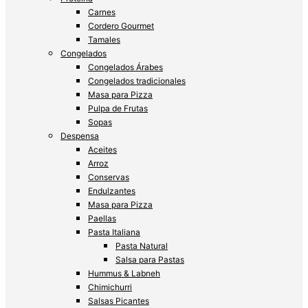
Carnes
Cordero Gourmet
Tamales
Congelados
Congelados Árabes
Congelados tradicionales
Masa para Pizza
Pulpa de Frutas
Sopas
Despensa
Aceites
Arroz
Conservas
Endulzantes
Masa para Pizza
Paellas
Pasta Italiana
Pasta Natural
Salsa para Pastas
Hummus & Labneh
Chimichurri
Salsas Picantes