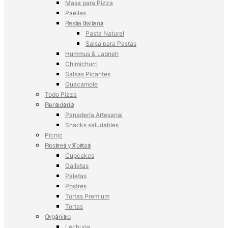
Masa para Pizza
Paellas
Pasta Italiana
Pasta Natural
Salsa para Pastas
Hummus & Labneh
Chimichurri
Salsas Picantes
Guacamole
Todo Pizza
Panadería
Panadería Artesanal
Snacks saludables
Picnic
Postres y Tortas
Cupcakes
Galletas
Paletas
Postres
Tortas Premium
Tortas
Orgánico
Lechuga