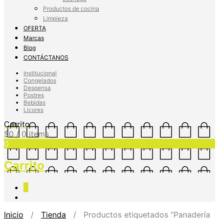
Productos de cocina
Limpieza
OFERTA
Marcas
Blog
CONTÁCTANOS
Institucional
Congelados
Despensa
Postres
Bebidas
Licores
Carrito
$
0
/ 0 items
0
Carrito
0
Inicio
/
Tienda
/ Productos etiquetados “Panadería