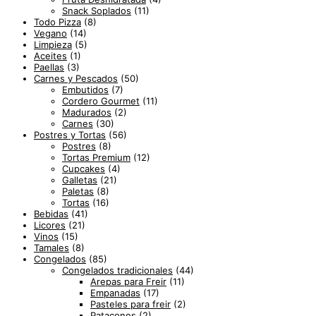
Snack Soplados
(11)
Todo Pizza
(8)
Vegano
(14)
Limpieza
(5)
Aceites
(1)
Paellas
(3)
Carnes y Pescados
(50)
Embutidos
(7)
Cordero Gourmet
(11)
Madurados
(2)
Carnes
(30)
Postres y Tortas
(56)
Postres
(8)
Tortas Premium
(12)
Cupcakes
(4)
Galletas
(21)
Paletas
(8)
Tortas
(16)
Bebidas
(41)
Licores
(21)
Vinos
(15)
Tamales
(8)
Congelados
(85)
Congelados tradicionales
(44)
Arepas para Freir
(11)
Empanadas
(17)
Pasteles para freir
(2)
Patacones
(2)