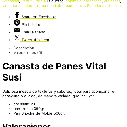
Artesanal
,
Para 2
,
Para 4
Etiquetas:
colombia
,
croanases
,
croissant
,
ladespensa
,
medellin
,
pan barilohe
,
pan trenza
,
Panadería artesanal
Share
on Facebook
Pin
this item
Email
a friend
Tweet
this item
Descripción
Valoraciones (0)
Canasta de Panes Vital
Susi
Deliciosa mezcla de texturas y sabores, ideal para acompañar el
desayuno o el algo, de manera variada, que incluye:
croissant x 6
pan trenza 350gr
Pan Brioche de Molde 500gr.
Valoraciones