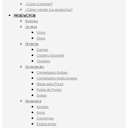
¿Cómo Comprar?
¿Cómo vender tus productos?
PRODUCTOS
Bebidas
Licores
Vinos
Otros
Proteína
Carnes
Cordero Gourmet
Tamales
Congelados
Congelados Árabes
Congelados tradicionales
Masa para Pizza
Pulpa de Frutas
Sopas
Despensa
Aceites
Arroz
Conservas
Endulzantes