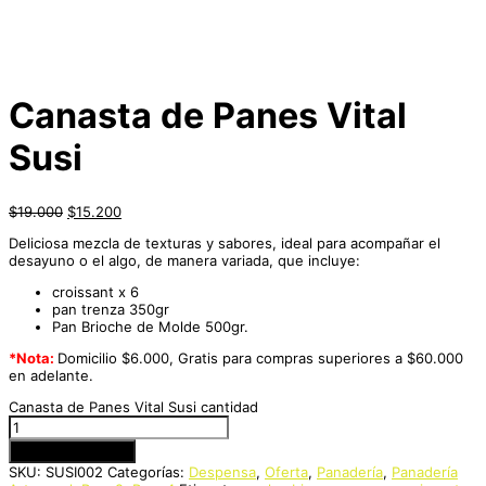
Canasta de Panes Vital
Susi
$
19.000
$
15.200
Deliciosa mezcla de texturas y sabores, ideal para acompañar el
desayuno o el algo, de manera variada, que incluye:
croissant x 6
pan trenza 350gr
Pan Brioche de Molde 500gr.
*Nota:
Domicilio $6.000, Gratis para compras superiores a $60.000
en adelante.
Canasta de Panes Vital Susi cantidad
Añadir al carrito
SKU:
SUSI002
Categorías:
Despensa
,
Oferta
,
Panadería
,
Panadería