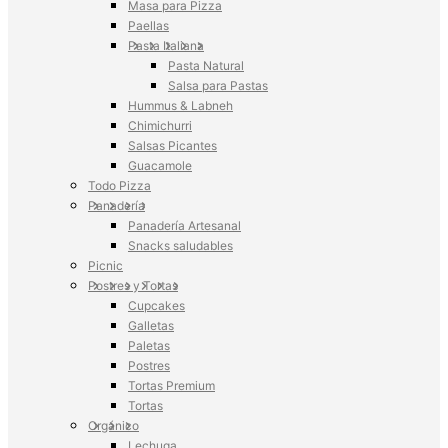
Masa para Pizza
Paellas
Pasta Italiana
Pasta Natural
Salsa para Pastas
Hummus & Labneh
Chimichurri
Salsas Picantes
Guacamole
Todo Pizza
Panadería
Panadería Artesanal
Snacks saludables
Picnic
Postres y Tortas
Cupcakes
Galletas
Paletas
Postres
Tortas Premium
Tortas
Orgánico
Lechuga