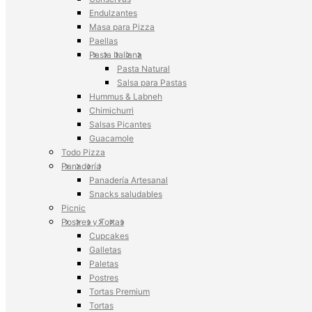
Endulzantes
Masa para Pizza
Paellas
Pasta Italiana
Pasta Natural
Salsa para Pastas
Hummus & Labneh
Chimichurri
Salsas Picantes
Guacamole
Todo Pizza
Panadería
Panadería Artesanal
Snacks saludables
Picnic
Postres y Tortas
Cupcakes
Galletas
Paletas
Postres
Tortas Premium
Tortas