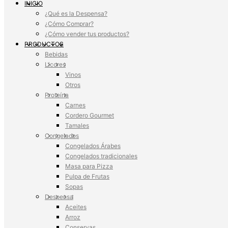
INICIO
¿Qué es la Despensa?
¿Cómo Comprar?
¿Cómo vender tus productos?
PRODUCTOS
Bebidas
Licores
Vinos
Otros
Proteína
Carnes
Cordero Gourmet
Tamales
Congelados
Congelados Árabes
Congelados tradicionales
Masa para Pizza
Pulpa de Frutas
Sopas
Despensa
Aceites
Arroz
Conservas