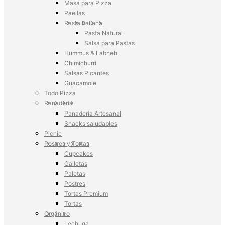
Masa para Pizza
Paellas
Pasta Italiana
Pasta Natural
Salsa para Pastas
Hummus & Labneh
Chimichurri
Salsas Picantes
Guacamole
Todo Pizza
Panadería
Panadería Artesanal
Snacks saludables
Picnic
Postres y Tortas
Cupcakes
Galletas
Paletas
Postres
Tortas Premium
Tortas
Orgánico
Lechuga