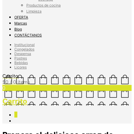
Productos de cocina
Limpieza
OFERTA
Marcas
Blog
CONTÁCTANOS
Institucional
Congelados
Despensa
Postres
Bebidas
Licores
Carrito
$
0
/ 0 items
0
Carrito
0