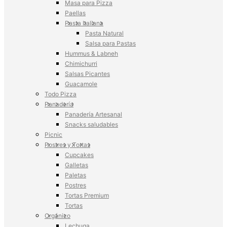
Masa para Pizza
Paellas
Pasta Italiana
Pasta Natural
Salsa para Pastas
Hummus & Labneh
Chimichurri
Salsas Picantes
Guacamole
Todo Pizza
Panadería
Panadería Artesanal
Snacks saludables
Picnic
Postres y Tortas
Cupcakes
Galletas
Paletas
Postres
Tortas Premium
Tortas
Orgánico
Lechuga