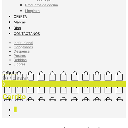
Productos de cocina
Limpieza
OFERTA
Marcas
Blog
CONTÁCTANOS
Institucional
Congelados
Despensa
Postres
Bebidas
Licores
Carrito
$
0
/ 0 items
0
Carrito
0