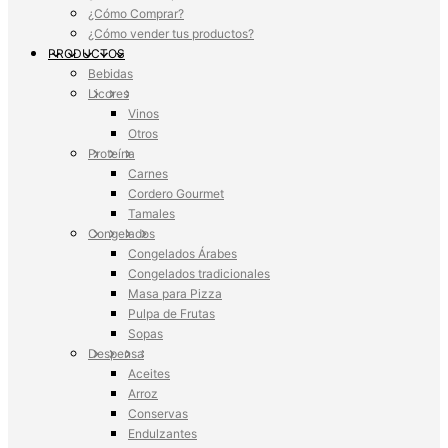
¿Cómo Comprar?
¿Cómo vender tus productos?
PRODUCTOS
Bebidas
Licores
Vinos
Otros
Proteína
Carnes
Cordero Gourmet
Tamales
Congelados
Congelados Árabes
Congelados tradicionales
Masa para Pizza
Pulpa de Frutas
Sopas
Despensa
Aceites
Arroz
Conservas
Endulzantes