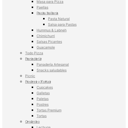
Masa para Pizza
Paellas
Pasta Italiana
Pasta Natural
Salsa para Pastas
Hummus & Labneh
Chimichurri
Salsas Picantes
Guacamole
Todo Pizza
Panadería
Panadería Artesanal
Snacks saludables
Picnic
Postres y Tortas
Cupcakes
Galletas
Paletas
Postres
Tortas Premium
Tortas
Orgánico
Lechuga