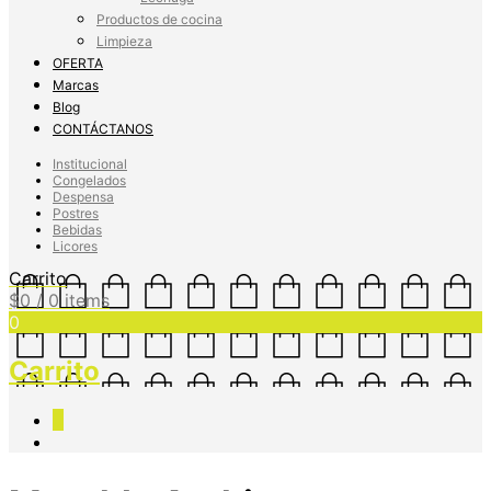
Productos de cocina
Limpieza
OFERTA
Marcas
Blog
CONTÁCTANOS
Institucional
Congelados
Despensa
Postres
Bebidas
Licores
Carrito
$
0
/ 0 items
0
Carrito
0