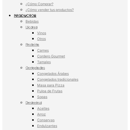
¿Cómo Comprar?
¿Cómo vender tus productos?
PRODUCTOS
Bebidas
Licores
Vinos
Otros
Proteína
Carnes
Cordero Gourmet
Tamales
Congelados
Congelados Árabes
Congelados tradicionales
Masa para Pizza
Pulpa de Frutas
Sopas
Despensa
Aceites
Arroz
Conservas
Endulzantes