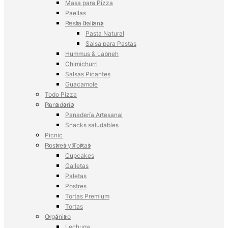
Masa para Pizza
Paellas
Pasta Italiana
Pasta Natural
Salsa para Pastas
Hummus & Labneh
Chimichurri
Salsas Picantes
Guacamole
Todo Pizza
Panadería
Panadería Artesanal
Snacks saludables
Picnic
Postres y Tortas
Cupcakes
Galletas
Paletas
Postres
Tortas Premium
Tortas
Orgánico
Lechuga