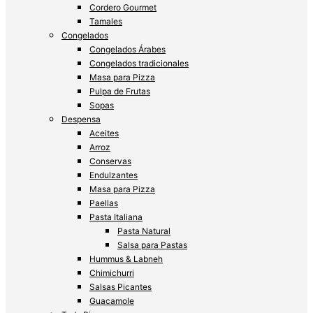
Cordero Gourmet
Tamales
Congelados
Congelados Árabes
Congelados tradicionales
Masa para Pizza
Pulpa de Frutas
Sopas
Despensa
Aceites
Arroz
Conservas
Endulzantes
Masa para Pizza
Paellas
Pasta Italiana
Pasta Natural
Salsa para Pastas
Hummus & Labneh
Chimichurri
Salsas Picantes
Guacamole