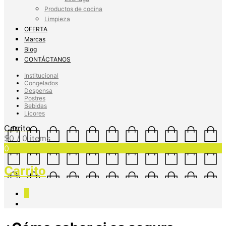
Productos de cocina
Limpieza
OFERTA
Marcas
Blog
CONTÁCTANOS
Institucional
Congelados
Despensa
Postres
Bebidas
Licores
Carrito
$
0
/ 0 items
0
Carrito
0