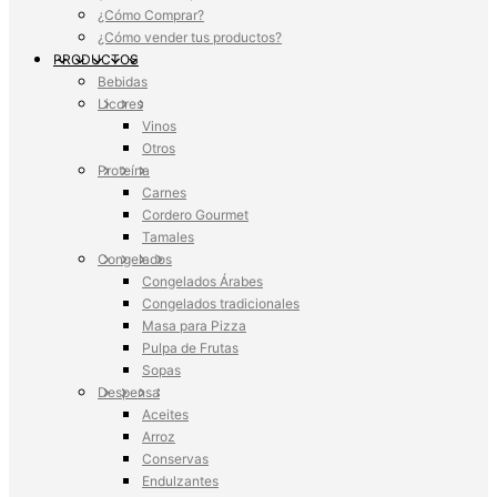
¿Cómo Comprar?
¿Cómo vender tus productos?
PRODUCTOS
Bebidas
Licores
Vinos
Otros
Proteína
Carnes
Cordero Gourmet
Tamales
Congelados
Congelados Árabes
Congelados tradicionales
Masa para Pizza
Pulpa de Frutas
Sopas
Despensa
Aceites
Arroz
Conservas
Endulzantes