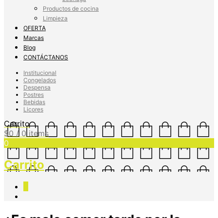
Productos de cocina
Limpieza
OFERTA
Marcas
Blog
CONTÁCTANOS
Institucional
Congelados
Despensa
Postres
Bebidas
Licores
Carrito
$
0
/ 0 items
0
Carrito
0