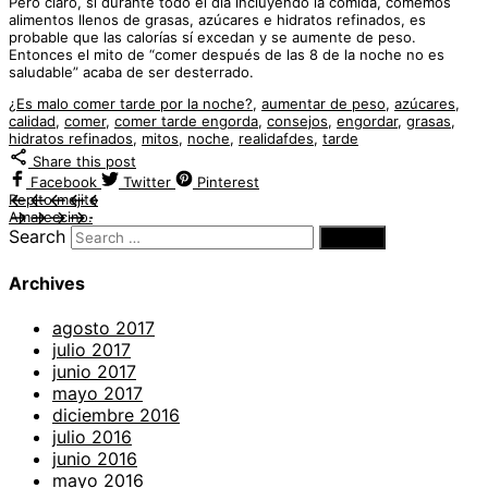
Pero claro, si durante todo el día incluyendo la comida, comemos
alimentos llenos de grasas, azúcares e hidratos refinados, es
probable que las calorías sí excedan y se aumente de peso.
Entonces el mito de “comer después de las 8 de la noche no es
saludable” acaba de ser desterrado.
¿Es malo comer tarde por la noche?
,
aumentar de peso
,
azúcares
,
calidad
,
comer
,
comer tarde engorda
,
consejos
,
engordar
,
grasas
,
hidratos refinados
,
mitos
,
noche
,
realidafdes
,
tarde
Share this post
Facebook
Twitter
Pinterest
Pepito mojito
Amareccino.
Search
Archives
agosto 2017
julio 2017
junio 2017
mayo 2017
diciembre 2016
julio 2016
junio 2016
mayo 2016