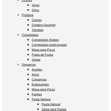
Licores
Vinos
Otros
Proteína
Carnes
Cordero Gourmet
Tamales
Congelados
Congelados Árabes
Congelados tradicionales
Masa para Pizza
Pulpa de Frutas
Sopas
Despensa
Aceites
Arroz
Conservas
Endulzantes
Masa para Pizza
Paellas
Pasta Italiana
Pasta Natural
Salsa para Pastas