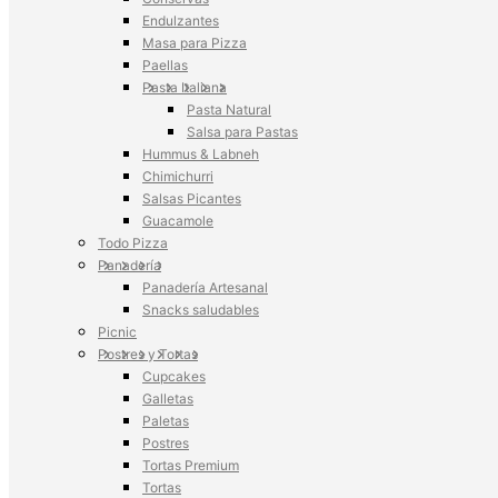
Endulzantes
Masa para Pizza
Paellas
Pasta Italiana
Pasta Natural
Salsa para Pastas
Hummus & Labneh
Chimichurri
Salsas Picantes
Guacamole
Todo Pizza
Panadería
Panadería Artesanal
Snacks saludables
Picnic
Postres y Tortas
Cupcakes
Galletas
Paletas
Postres
Tortas Premium
Tortas