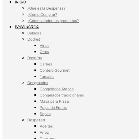
INICIO
¿Qué es la Despensa?
¿Cómo Comprar?
¿Cómo vender tus productos?
PRODUCTOS
Bebidas
Licores
Vinos
Otros
Proteína
Carnes
Cordero Gourmet
Tamales
Congelados
Congelados Árabes
Congelados tradicionales
Masa para Pizza
Pulpa de Frutas
Sopas
Despensa
Aceites
Arroz
Conservas