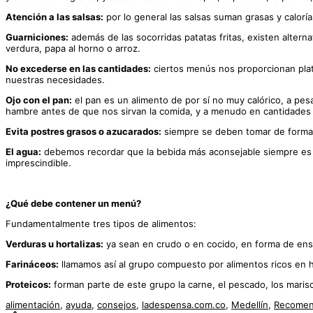
Atención a las salsas:
por lo general las salsas suman grasas y calorí
Guarniciones:
además de las socorridas patatas fritas, existen alter
verdura, papa al horno o arroz.
No excederse en las cantidades:
ciertos menús nos proporcionan pla
nuestras necesidades.
Ojo con el pan:
el pan es un alimento de por sí no muy calórico, a pes
hambre antes de que nos sirvan la comida, y a menudo en cantidades a
Evita postres grasos o azucarados:
siempre se deben tomar de forma p
El agua:
debemos recordar que la bebida más aconsejable siempre es e
imprescindible.
¿Qué debe contener un menú?
Fundamentalmente tres tipos de alimentos:
Verduras u hortalizas:
ya sean en crudo o en cocido, en forma de ensal
Farináceos:
llamamos así al grupo compuesto por alimentos ricos en hi
Proteicos:
forman parte de este grupo la carne, el pescado, los mari
alimentación
,
ayuda
,
consejos
,
ladespensa.com.co
,
Medellín
,
Recomend