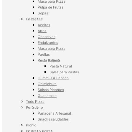
Masa para Pizza
Pulpa de Frutas
Sopas
Despensa
Aceites
Arroz
Conservas
Endulzantes
Masa para Pizza
Paellas
Pasta Italiana
Pasta Natural
Salsa para Pastas
Hummus & Labneh
Chimichurri
Salsas Picantes
Guacamole
Todo Pizza
Panadería
Panadería Artesanal
Snacks saludables
Picnic
Postres y Tortas