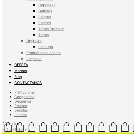
Cupcakes
Galletas
Paletas
Postres
Tortas Premium
Tortas
Orgánico
Lechuga
Productos de cocina
Limpieza
OFERTA
Marcas
Blog
CONTÁCTANOS
Institucional
Congelados
Despensa
Postres
Bebidas
Licores
Carrito
$
0
/ 0 items