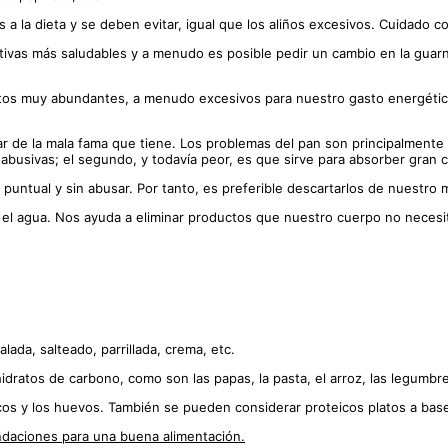
as a la dieta y se deben evitar, igual que los aliños excesivos. Cuidado
nativas más saludables y a menudo es posible pedir un cambio en la gua
tos muy abundantes, a menudo excesivos para nuestro gasto energético
ar de la mala fama que tiene. Los problemas del pan son principalmente 
busivas; el segundo, y todavía peor, es que sirve para absorber gran c
untual y sin abusar. Por tanto, es preferible descartarlos de nuestro 
l agua. Nos ayuda a eliminar productos que nuestro cuerpo no necesita
ada, salteado, parrillada, crema, etc.
dratos de carbono, como son las papas, la pasta, el arroz, las legumbres
scos y los huevos. También se pueden considerar proteicos platos a ba
aciones para una buena alimentación.